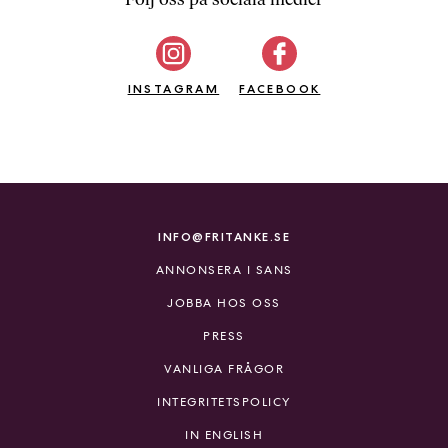
b
ö
c
INSTAGRAM
k
FACEBOOK
e
r
o
n
l
i
INFO@FRITANKE.SE
n
ANNONSERA I SANS
e
h
JOBBA HOS OSS
o
PRESS
s
F
VANLIGA FRÅGOR
r
INTEGRITETSPOLICY
i
T
IN ENGLISH