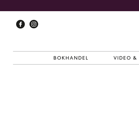
Skip
to
content
BOKHANDEL
VIDEO &