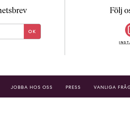
i
T
yhetsbrev
Följ o
a
n
k
e
INS
JOBBA HOS OSS
PRESS
VANLIGA FRÅ