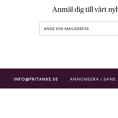
Anmäl dig till vårt n
ANNONSERA I SANS
INFO@FRITANKE.SE