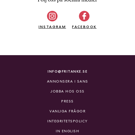
b
ö
c
INSTAGRAM
k
FACEBOOK
e
r
o
n
l
i
INFO@FRITANKE.SE
n
ANNONSERA I SANS
e
h
JOBBA HOS OSS
o
PRESS
s
F
VANLIGA FRÅGOR
r
INTEGRITETSPOLICY
i
T
IN ENGLISH