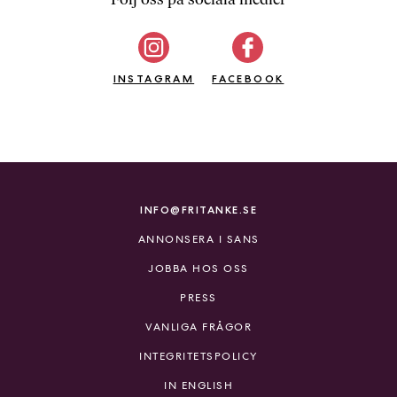
b
ö
c
INSTAGRAM
k
FACEBOOK
e
r
o
n
l
i
INFO@FRITANKE.SE
n
ANNONSERA I SANS
e
h
JOBBA HOS OSS
o
PRESS
s
F
VANLIGA FRÅGOR
r
INTEGRITETSPOLICY
i
T
IN ENGLISH