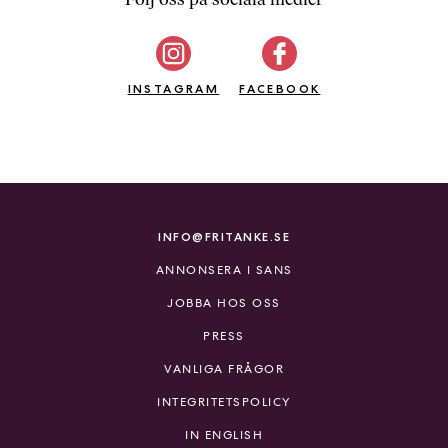
b
ö
c
INSTAGRAM
k
FACEBOOK
e
r
o
n
l
i
INFO@FRITANKE.SE
n
ANNONSERA I SANS
e
h
JOBBA HOS OSS
o
PRESS
s
F
VANLIGA FRÅGOR
r
INTEGRITETSPOLICY
i
T
IN ENGLISH