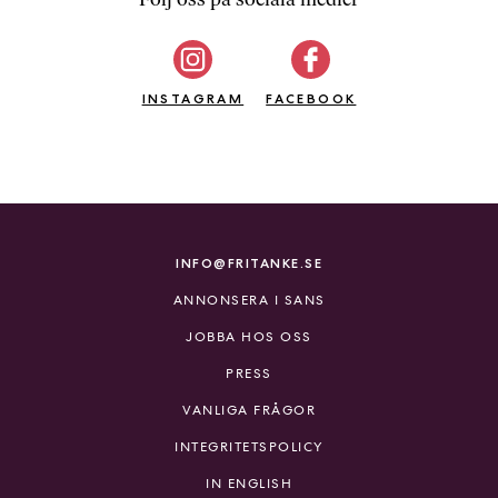
b
ö
c
INSTAGRAM
k
FACEBOOK
e
r
o
n
l
i
INFO@FRITANKE.SE
n
ANNONSERA I SANS
e
h
JOBBA HOS OSS
o
PRESS
s
F
VANLIGA FRÅGOR
r
INTEGRITETSPOLICY
i
T
IN ENGLISH