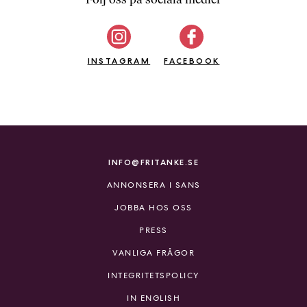
b
ö
c
INSTAGRAM
k
FACEBOOK
e
r
o
n
l
i
INFO@FRITANKE.SE
n
ANNONSERA I SANS
e
h
JOBBA HOS OSS
o
PRESS
s
F
VANLIGA FRÅGOR
r
INTEGRITETSPOLICY
i
T
IN ENGLISH