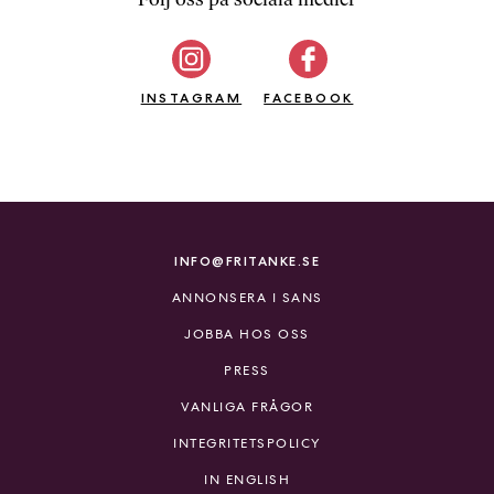
b
ö
c
INSTAGRAM
k
FACEBOOK
e
r
o
n
l
i
INFO@FRITANKE.SE
n
ANNONSERA I SANS
e
h
JOBBA HOS OSS
o
PRESS
s
F
VANLIGA FRÅGOR
r
INTEGRITETSPOLICY
i
T
IN ENGLISH