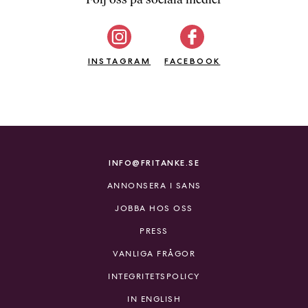
b
ö
c
INSTAGRAM
k
FACEBOOK
e
r
o
n
l
i
INFO@FRITANKE.SE
n
ANNONSERA I SANS
e
h
JOBBA HOS OSS
o
PRESS
s
F
VANLIGA FRÅGOR
r
INTEGRITETSPOLICY
i
T
IN ENGLISH