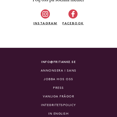
b
ö
c
INSTAGRAM
k
FACEBOOK
e
r
o
n
l
i
INFO@FRITANKE.SE
n
ANNONSERA I SANS
e
h
JOBBA HOS OSS
o
PRESS
s
F
VANLIGA FRÅGOR
r
INTEGRITETSPOLICY
i
T
IN ENGLISH