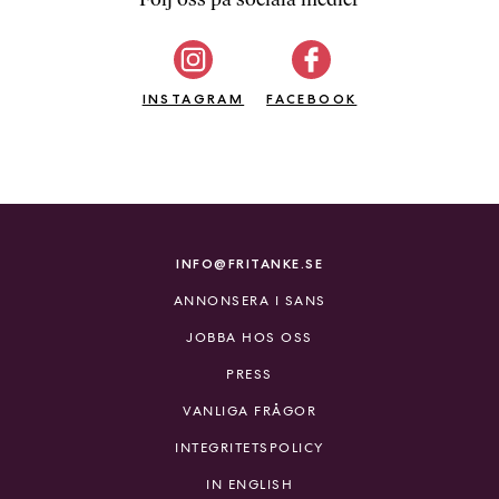
b
ö
c
INSTAGRAM
k
FACEBOOK
e
r
o
n
l
i
INFO@FRITANKE.SE
n
ANNONSERA I SANS
e
h
JOBBA HOS OSS
o
PRESS
s
F
VANLIGA FRÅGOR
r
INTEGRITETSPOLICY
i
T
IN ENGLISH