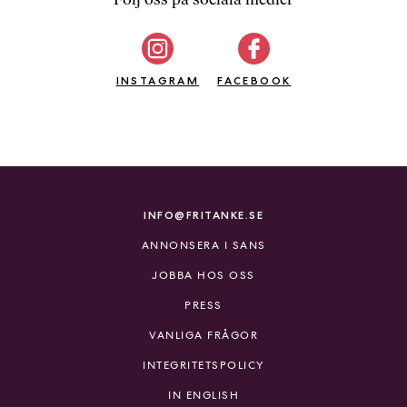
b
ö
c
INSTAGRAM
k
FACEBOOK
e
r
o
n
l
i
INFO@FRITANKE.SE
n
ANNONSERA I SANS
e
h
JOBBA HOS OSS
o
PRESS
s
F
VANLIGA FRÅGOR
r
INTEGRITETSPOLICY
i
T
IN ENGLISH