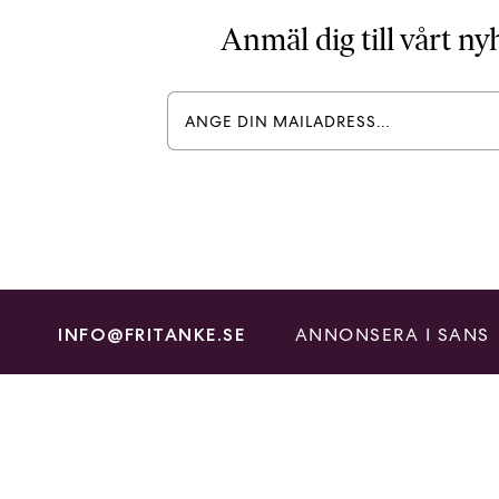
Anmäl dig till vårt n
ANNONSERA I SANS
INFO@FRITANKE.SE