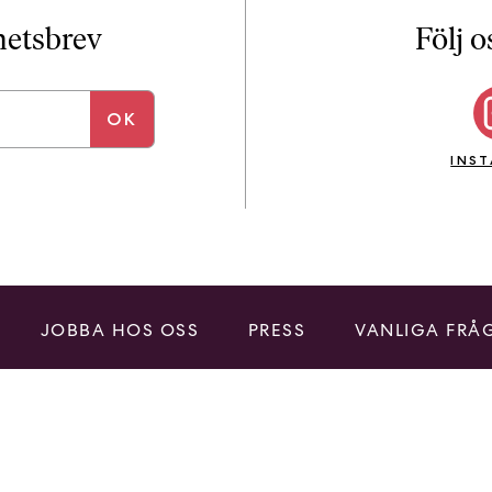
i
T
yhetsbrev
Följ o
a
n
k
e
INS
JOBBA HOS OSS
PRESS
VANLIGA FRÅ