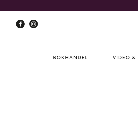
Skip
to
content
BOKHANDEL
VIDEO &