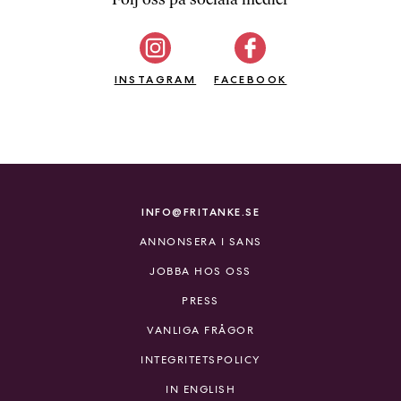
b
ö
c
INSTAGRAM
k
FACEBOOK
e
r
o
n
l
i
INFO@FRITANKE.SE
n
ANNONSERA I SANS
e
h
JOBBA HOS OSS
o
PRESS
s
F
VANLIGA FRÅGOR
r
INTEGRITETSPOLICY
i
T
IN ENGLISH