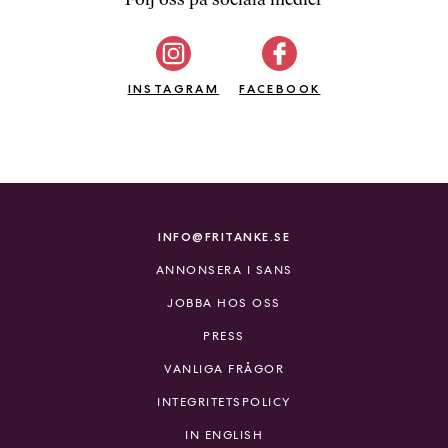
b
ö
c
INSTAGRAM
k
FACEBOOK
e
r
o
n
l
i
INFO@FRITANKE.SE
n
ANNONSERA I SANS
e
h
JOBBA HOS OSS
o
PRESS
s
F
VANLIGA FRÅGOR
r
INTEGRITETSPOLICY
i
T
IN ENGLISH