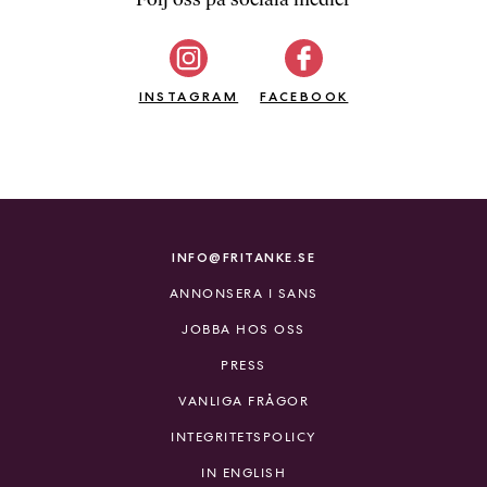
b
ö
c
INSTAGRAM
k
FACEBOOK
e
r
o
n
l
i
INFO@FRITANKE.SE
n
ANNONSERA I SANS
e
h
JOBBA HOS OSS
o
PRESS
s
F
VANLIGA FRÅGOR
r
INTEGRITETSPOLICY
i
T
IN ENGLISH