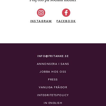
b
ö
c
INSTAGRAM
k
FACEBOOK
e
r
o
n
l
i
INFO@FRITANKE.SE
n
ANNONSERA I SANS
e
h
JOBBA HOS OSS
o
PRESS
s
F
VANLIGA FRÅGOR
r
INTEGRITETSPOLICY
i
T
IN ENGLISH