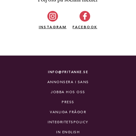
b
ö
c
INSTAGRAM
k
FACEBOOK
e
r
o
n
l
i
INFO@FRITANKE.SE
n
ANNONSERA I SANS
e
h
JOBBA HOS OSS
o
PRESS
s
F
VANLIGA FRÅGOR
r
INTEGRITETSPOLICY
i
T
IN ENGLISH