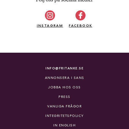
b
ö
c
INSTAGRAM
k
FACEBOOK
e
r
o
n
l
i
INFO@FRITANKE.SE
n
ANNONSERA I SANS
e
h
JOBBA HOS OSS
o
PRESS
s
F
VANLIGA FRÅGOR
r
INTEGRITETSPOLICY
i
T
IN ENGLISH