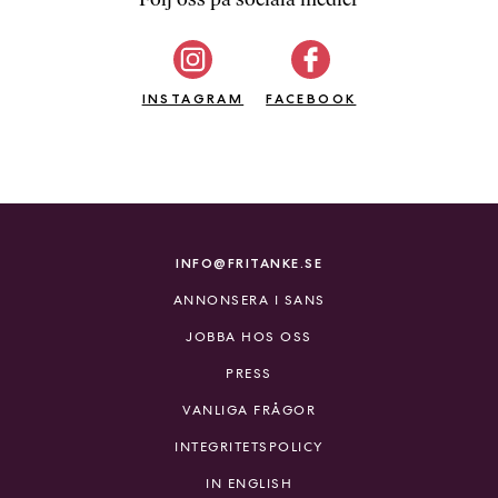
b
ö
c
INSTAGRAM
k
FACEBOOK
e
r
o
n
l
i
INFO@FRITANKE.SE
n
ANNONSERA I SANS
e
h
JOBBA HOS OSS
o
PRESS
s
F
VANLIGA FRÅGOR
r
INTEGRITETSPOLICY
i
T
IN ENGLISH