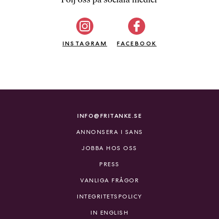
b
ö
c
INSTAGRAM
k
FACEBOOK
e
r
o
n
l
i
INFO@FRITANKE.SE
n
ANNONSERA I SANS
e
h
JOBBA HOS OSS
o
PRESS
s
F
VANLIGA FRÅGOR
r
INTEGRITETSPOLICY
i
T
IN ENGLISH