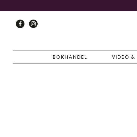
Skip
to
content
BOKHANDEL
VIDEO &