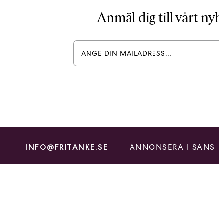
Anmäl dig till vårt n
ANNONSERA I SANS
INFO@FRITANKE.SE