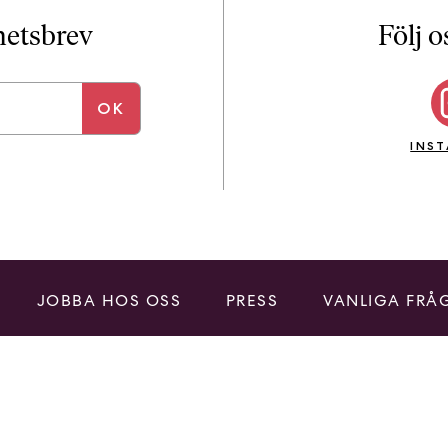
i
T
yhetsbrev
Följ o
a
n
k
e
INS
JOBBA HOS OSS
PRESS
VANLIGA FRÅ