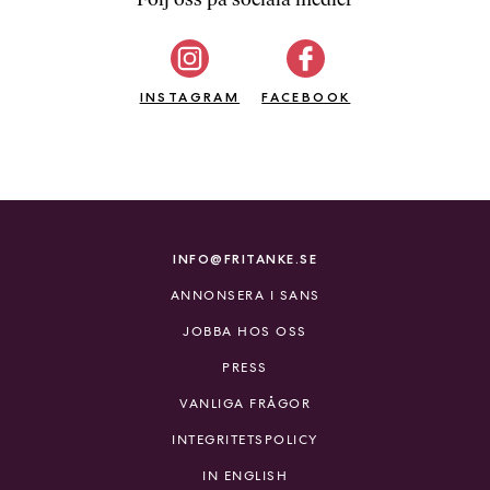
b
ö
c
INSTAGRAM
k
FACEBOOK
e
r
o
n
l
i
INFO@FRITANKE.SE
n
ANNONSERA I SANS
e
h
JOBBA HOS OSS
o
PRESS
s
F
VANLIGA FRÅGOR
r
INTEGRITETSPOLICY
i
T
IN ENGLISH