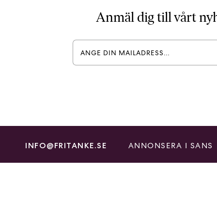
Anmäl dig till vårt n
ANNONSERA I SANS
INFO@FRITANKE.SE