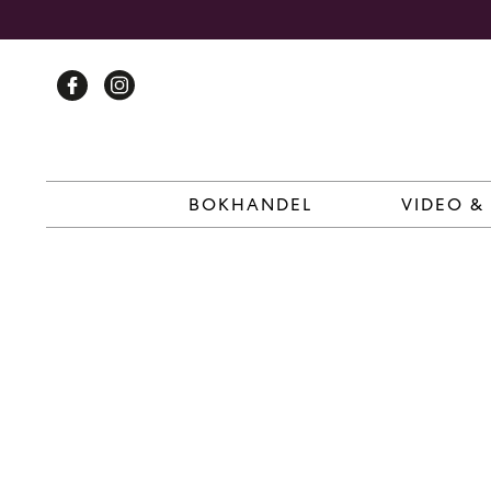
Skip
to
content
BOKHANDEL
VIDEO &