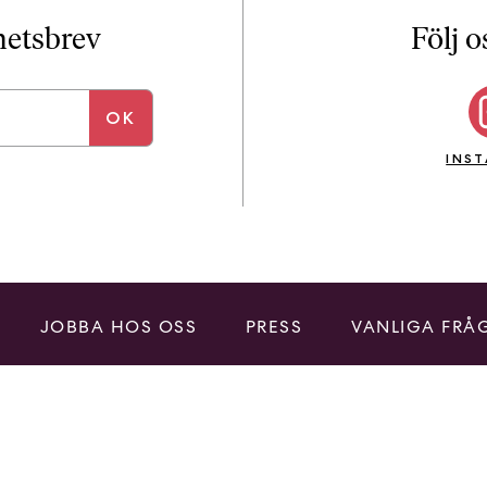
i
T
yhetsbrev
Följ o
a
n
k
e
INS
JOBBA HOS OSS
PRESS
VANLIGA FRÅ