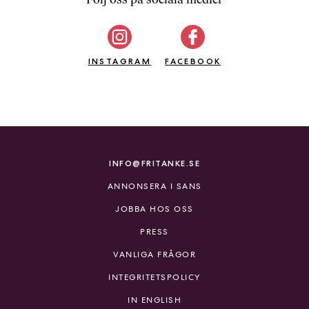
b
ö
c
INSTAGRAM
k
FACEBOOK
e
r
o
n
l
i
INFO@FRITANKE.SE
n
ANNONSERA I SANS
e
h
JOBBA HOS OSS
o
PRESS
s
F
VANLIGA FRÅGOR
r
INTEGRITETSPOLICY
i
T
IN ENGLISH