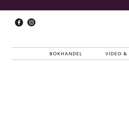
Skip
to
content
BOKHANDEL
VIDEO &