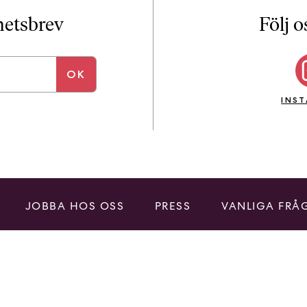
i
T
yhetsbrev
Följ o
a
n
k
e
INS
JOBBA HOS OSS
PRESS
VANLIGA FRÅ