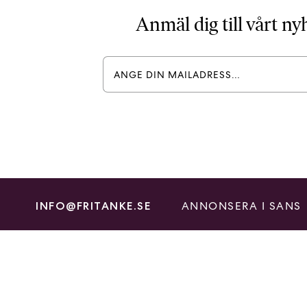
Anmäl dig till vårt n
ANNONSERA I SANS
INFO@FRITANKE.SE