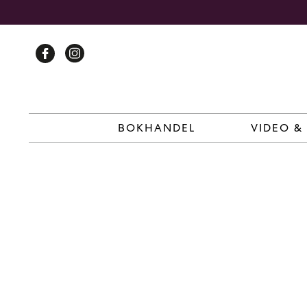
Skip
to
content
BOKHANDEL
VIDEO &