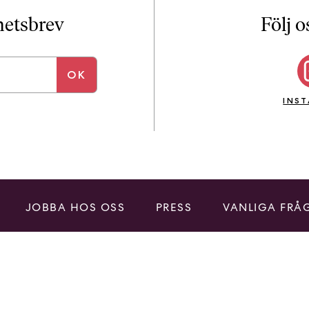
i
T
yhetsbrev
Följ o
a
n
k
e
INS
JOBBA HOS OSS
PRESS
VANLIGA FRÅ