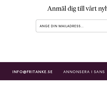
Anmäl dig till vårt n
ANNONSERA I SANS
INFO@FRITANKE.SE