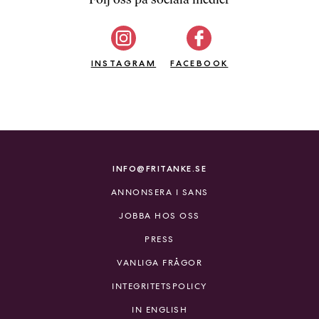
b
ö
c
INSTAGRAM
k
FACEBOOK
e
r
o
n
l
i
INFO@FRITANKE.SE
n
ANNONSERA I SANS
e
h
JOBBA HOS OSS
o
PRESS
s
F
VANLIGA FRÅGOR
r
INTEGRITETSPOLICY
i
T
IN ENGLISH