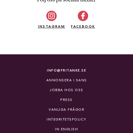
b
ö
c
INSTAGRAM
k
FACEBOOK
e
r
o
n
l
i
INFO@FRITANKE.SE
n
ANNONSERA I SANS
e
h
JOBBA HOS OSS
o
PRESS
s
F
VANLIGA FRÅGOR
r
INTEGRITETSPOLICY
i
T
IN ENGLISH