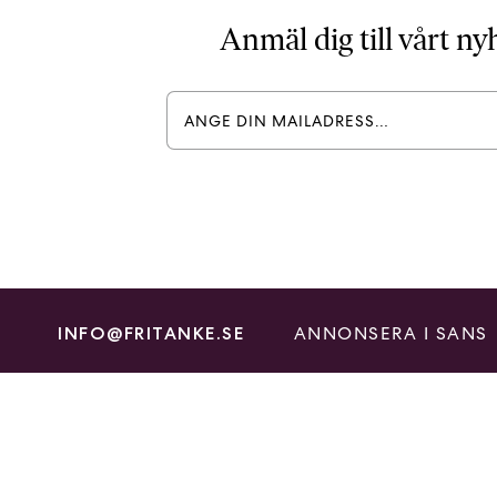
Anmäl dig till vårt n
ANNONSERA I SANS
INFO@FRITANKE.SE