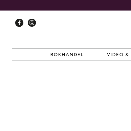
Skip
to
content
BOKHANDEL
VIDEO &