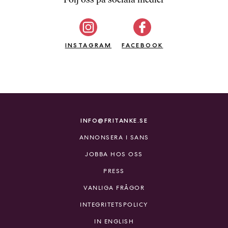
b
ö
c
INSTAGRAM
k
FACEBOOK
e
r
o
n
l
i
INFO@FRITANKE.SE
n
ANNONSERA I SANS
e
h
JOBBA HOS OSS
o
PRESS
s
F
VANLIGA FRÅGOR
r
INTEGRITETSPOLICY
i
T
IN ENGLISH