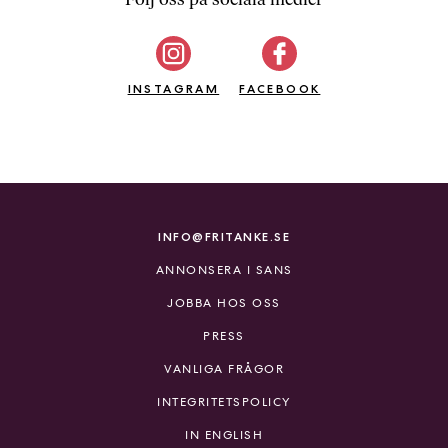
b
ö
c
INSTAGRAM
k
FACEBOOK
e
r
o
n
l
i
INFO@FRITANKE.SE
n
ANNONSERA I SANS
e
h
JOBBA HOS OSS
o
PRESS
s
F
VANLIGA FRÅGOR
r
INTEGRITETSPOLICY
i
T
IN ENGLISH