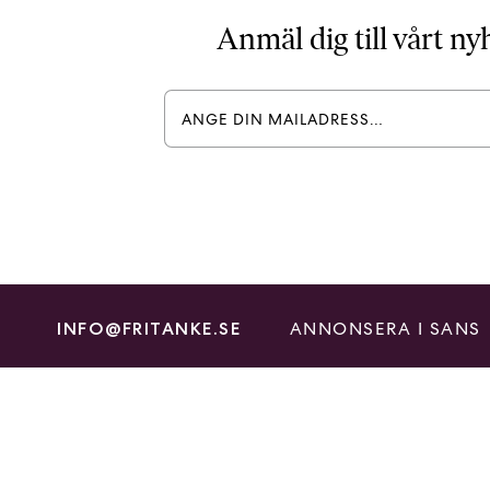
Anmäl dig till vårt n
ANNONSERA I SANS
INFO@FRITANKE.SE