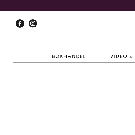
Skip
to
content
BOKHANDEL
VIDEO &