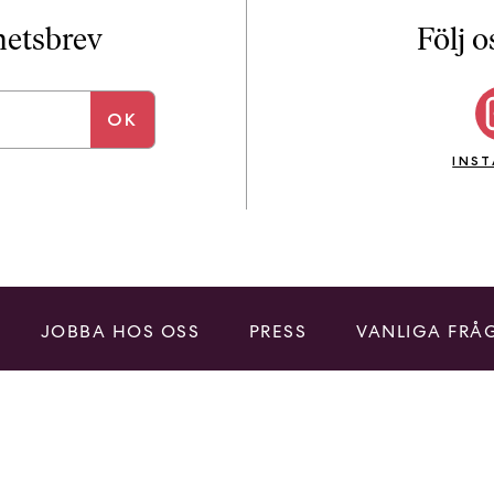
i
T
yhetsbrev
Följ o
a
n
k
e
INS
JOBBA HOS OSS
PRESS
VANLIGA FRÅ