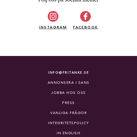
b
ö
c
INSTAGRAM
k
FACEBOOK
e
r
o
n
l
i
INFO@FRITANKE.SE
n
ANNONSERA I SANS
e
h
JOBBA HOS OSS
o
PRESS
s
F
VANLIGA FRÅGOR
r
INTEGRITETSPOLICY
i
T
IN ENGLISH