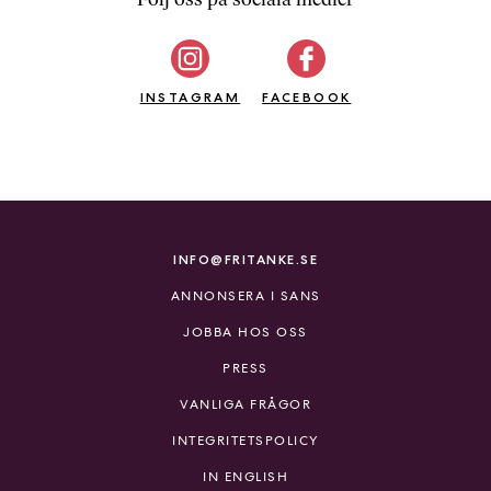
b
ö
c
INSTAGRAM
k
FACEBOOK
e
r
o
n
l
i
INFO@FRITANKE.SE
n
ANNONSERA I SANS
e
h
JOBBA HOS OSS
o
PRESS
s
F
VANLIGA FRÅGOR
r
INTEGRITETSPOLICY
i
T
IN ENGLISH