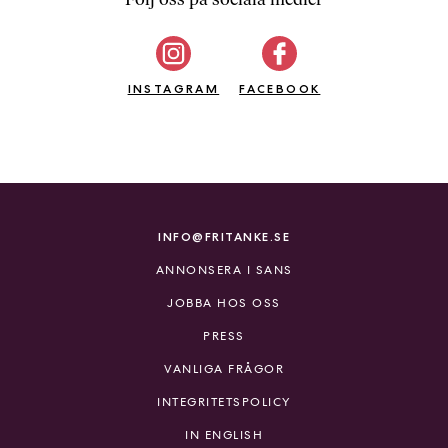
b
ö
c
INSTAGRAM
k
FACEBOOK
e
r
o
n
l
i
INFO@FRITANKE.SE
n
ANNONSERA I SANS
e
h
JOBBA HOS OSS
o
PRESS
s
F
VANLIGA FRÅGOR
r
INTEGRITETSPOLICY
i
T
IN ENGLISH