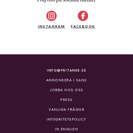
b
ö
c
INSTAGRAM
k
FACEBOOK
e
r
o
n
l
i
INFO@FRITANKE.SE
n
ANNONSERA I SANS
e
h
JOBBA HOS OSS
o
PRESS
s
F
VANLIGA FRÅGOR
r
INTEGRITETSPOLICY
i
T
IN ENGLISH