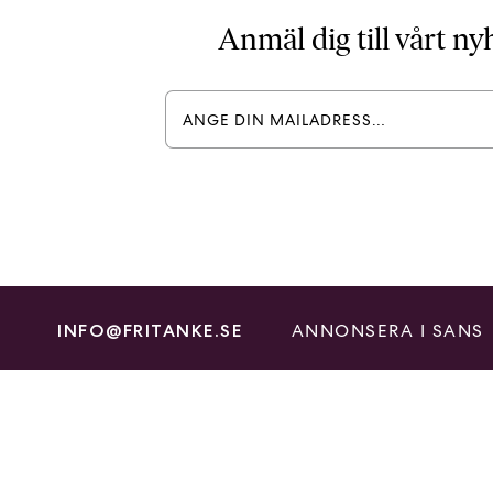
Anmäl dig till vårt n
ANNONSERA I SANS
INFO@FRITANKE.SE