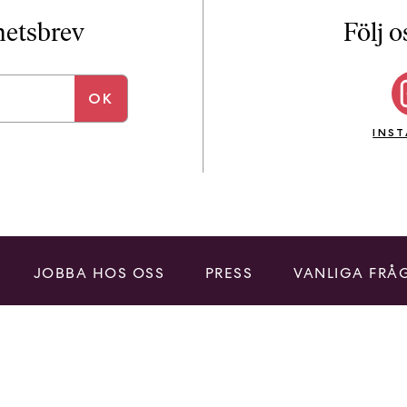
i
T
yhetsbrev
Följ o
a
n
k
e
INS
JOBBA HOS OSS
PRESS
VANLIGA FRÅ