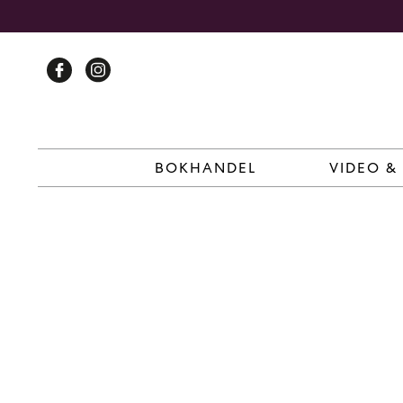
Skip
to
content
BOKHANDEL
VIDEO &