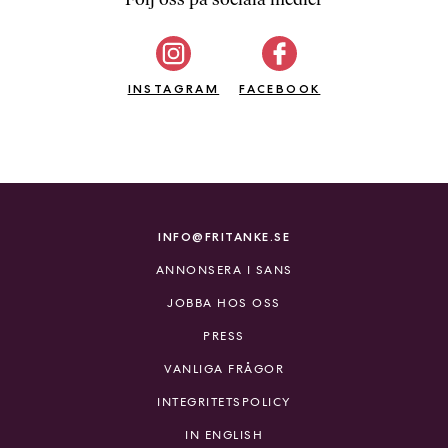
b
ö
c
INSTAGRAM
k
FACEBOOK
e
r
o
n
l
i
INFO@FRITANKE.SE
n
ANNONSERA I SANS
e
h
JOBBA HOS OSS
o
PRESS
s
F
VANLIGA FRÅGOR
r
INTEGRITETSPOLICY
i
T
IN ENGLISH