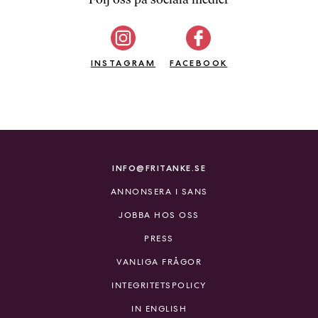
b
ö
c
INSTAGRAM
k
FACEBOOK
e
r
o
n
l
i
INFO@FRITANKE.SE
n
ANNONSERA I SANS
e
h
JOBBA HOS OSS
o
PRESS
s
F
VANLIGA FRÅGOR
r
INTEGRITETSPOLICY
i
T
IN ENGLISH