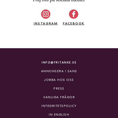
b
ö
c
INSTAGRAM
k
FACEBOOK
e
r
o
n
l
i
INFO@FRITANKE.SE
n
ANNONSERA I SANS
e
h
JOBBA HOS OSS
o
PRESS
s
F
VANLIGA FRÅGOR
r
INTEGRITETSPOLICY
i
T
IN ENGLISH