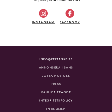
b
ö
c
INSTAGRAM
k
FACEBOOK
e
r
o
n
l
i
INFO@FRITANKE.SE
n
ANNONSERA I SANS
e
h
JOBBA HOS OSS
o
PRESS
s
F
VANLIGA FRÅGOR
r
INTEGRITETSPOLICY
i
T
IN ENGLISH