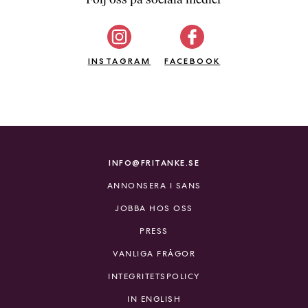
b
ö
c
INSTAGRAM
k
FACEBOOK
e
r
o
n
l
i
INFO@FRITANKE.SE
n
ANNONSERA I SANS
e
h
JOBBA HOS OSS
o
PRESS
s
F
VANLIGA FRÅGOR
r
INTEGRITETSPOLICY
i
T
IN ENGLISH