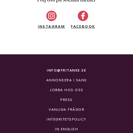
b
ö
c
INSTAGRAM
k
FACEBOOK
e
r
o
n
l
i
INFO@FRITANKE.SE
n
ANNONSERA I SANS
e
h
JOBBA HOS OSS
o
PRESS
s
F
VANLIGA FRÅGOR
r
INTEGRITETSPOLICY
i
T
IN ENGLISH