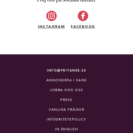
b
ö
c
INSTAGRAM
k
FACEBOOK
e
r
o
n
l
i
INFO@FRITANKE.SE
n
ANNONSERA I SANS
e
h
JOBBA HOS OSS
o
PRESS
s
F
VANLIGA FRÅGOR
r
INTEGRITETSPOLICY
i
T
IN ENGLISH