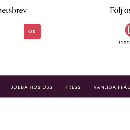
i
T
yhetsbrev
Följ o
a
n
k
e
INS
JOBBA HOS OSS
PRESS
VANLIGA FRÅ