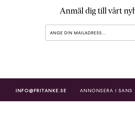
Anmäl dig till vårt n
ANNONSERA I SANS
INFO@FRITANKE.SE