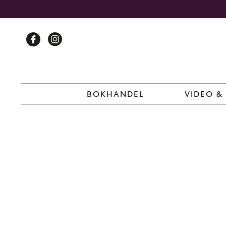
Skip
to
content
BOKHANDEL
VIDEO &