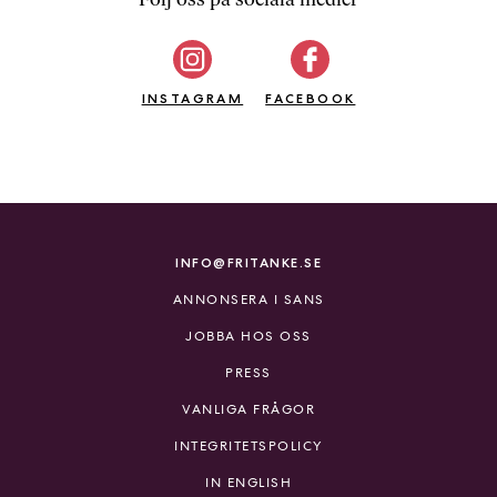
b
ö
c
INSTAGRAM
k
FACEBOOK
e
r
o
n
l
i
INFO@FRITANKE.SE
n
ANNONSERA I SANS
e
h
JOBBA HOS OSS
o
PRESS
s
F
VANLIGA FRÅGOR
r
INTEGRITETSPOLICY
i
T
IN ENGLISH