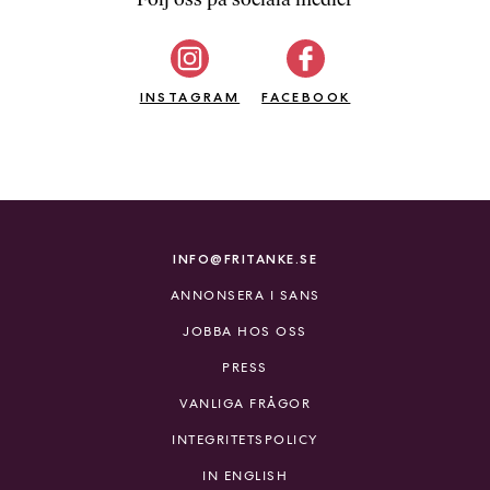
b
ö
c
INSTAGRAM
k
FACEBOOK
e
r
o
n
l
i
INFO@FRITANKE.SE
n
ANNONSERA I SANS
e
h
JOBBA HOS OSS
o
PRESS
s
F
VANLIGA FRÅGOR
r
INTEGRITETSPOLICY
i
T
IN ENGLISH