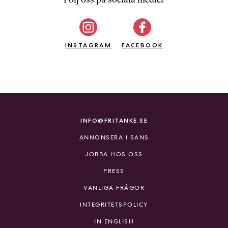
b
ö
c
INSTAGRAM
k
FACEBOOK
e
r
o
n
l
i
INFO@FRITANKE.SE
n
ANNONSERA I SANS
e
h
JOBBA HOS OSS
o
PRESS
s
F
VANLIGA FRÅGOR
r
INTEGRITETSPOLICY
i
T
IN ENGLISH