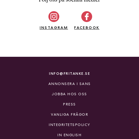
b
ö
c
INSTAGRAM
k
FACEBOOK
e
r
o
n
l
i
INFO@FRITANKE.SE
n
ANNONSERA I SANS
e
h
JOBBA HOS OSS
o
PRESS
s
F
VANLIGA FRÅGOR
r
INTEGRITETSPOLICY
i
T
IN ENGLISH